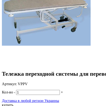
Тележка переходной системы для пере
Артикул:
VPPV
Кол-во
-
+
Доставка в любой регион Украины
купить